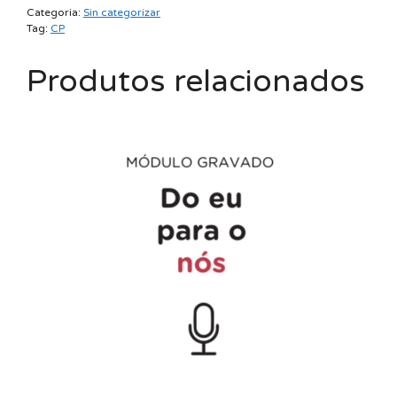
Categoria:
Sin categorizar
-
Tag:
CP
Mod.
2
Produtos relacionados
-
Pres
quantidade