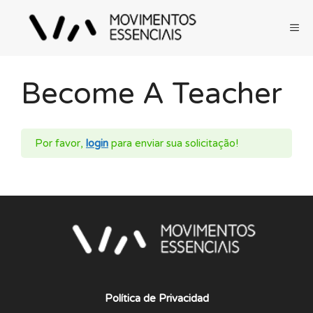
Pular
para
ME
o
conteúdo
Become A Teacher
Por favor,
login
para enviar sua solicitação!
Política de Privacidad